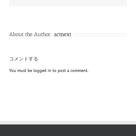
子
メ
ー
ル
About the Author:
actnext
コメントする
You must be
logged in
to post a comment.