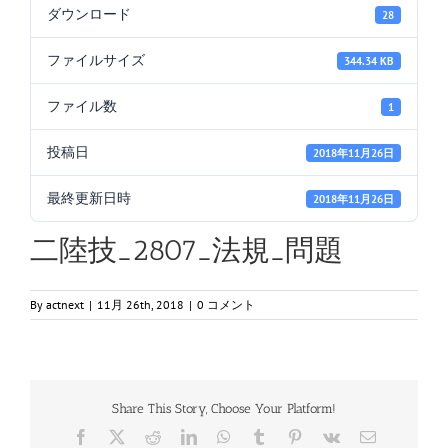
ダウンロード
28
ファイルサイズ
344.34 KB
ファイル数
1
投稿日
2018年11月26日
最終更新日時
2018年11月26日
二陸技_2807_法規_問題
By
actnext
|
11月 26th, 2018
|
0 コメント
Share This Story, Choose Your Platform!
Facebook
X
Reddit
LinkedIn
WhatsApp
Tumblr
Pinterest
Vk
電