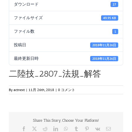
ダウンロード
27
ファイルサイズ
49.95 KB
ファイル数
1
投稿日
2018年11月26日
最終更新日時
2018年11月26日
二陸技_2807_法規_解答
By
actnext
|
11月 26th, 2018
|
0 コメント
Share This Story, Choose Your Platform!
Facebook
X
Reddit
LinkedIn
WhatsApp
Tumblr
Pinterest
Vk
電