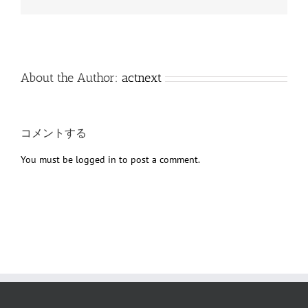
子
メ
ー
ル
About the Author:
actnext
コメントする
You must be
logged in
to post a comment.