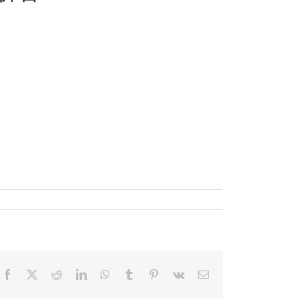
Facebook
X
Reddit
LinkedIn
WhatsApp
Tumblr
Pinterest
Vk
電
子
メ