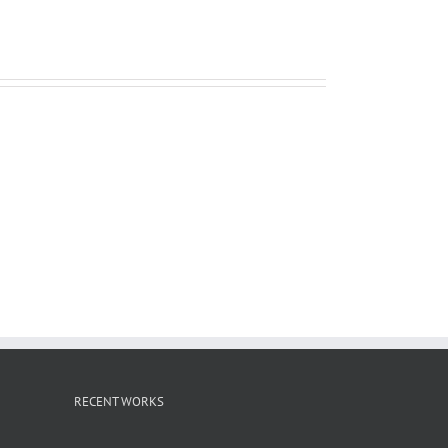
ー
ル
RECENT WORKS