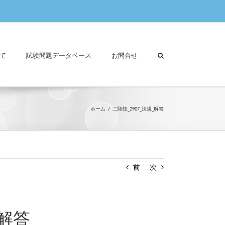
て
試験問題データベース
お問合せ
ホーム
二陸技_2907_法規_解答
前
次
_解答