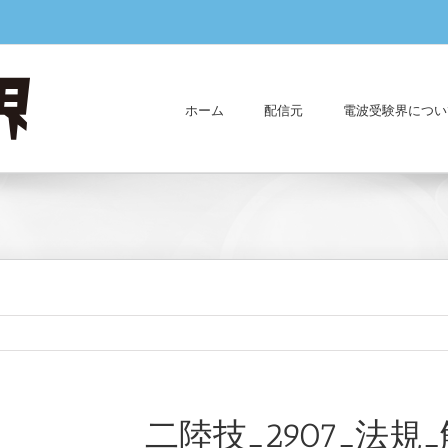
ホーム
配信元
電波受験界につい
二陸技_2907_法規