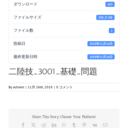
ダウンロード
603
ファイルサイズ
298.25 KB
ファイル数
1
投稿日
2018年11月26日
最終更新日時
2018年11月26日
二陸技_3001_基礎_問題
By
actnext
|
11月 26th, 2018
|
0 コメント
Share This Story, Choose Your Platform!
Facebook
X
Reddit
LinkedIn
WhatsApp
Tumblr
Pinterest
Vk
電