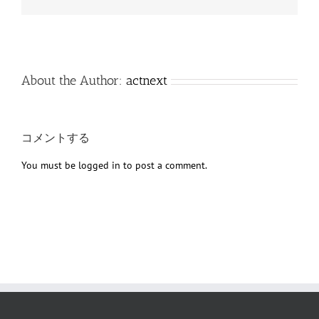
子
メ
ー
ル
About the Author:
actnext
コメントする
You must be
logged in
to post a comment.