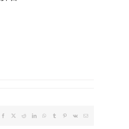
Facebook
X
Reddit
LinkedIn
WhatsApp
Tumblr
Pinterest
Vk
電
子
メ