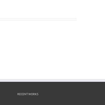
ー
ル
RECENT WORKS