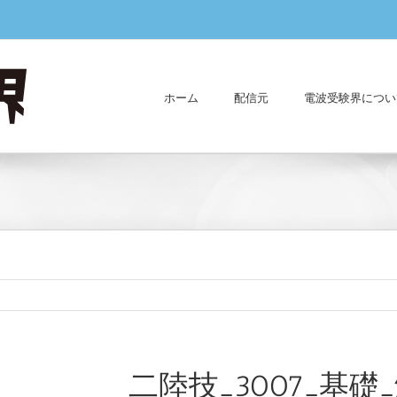
ホーム
配信元
電波受験界につい
二陸技_3007_基礎