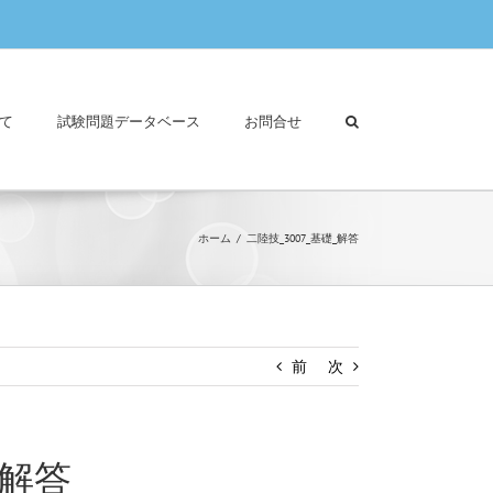
て
試験問題データベース
お問合せ
ホーム
二陸技_3007_基礎_解答
前
次
_解答