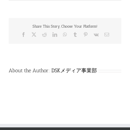
特
_0210_
工
学
_
Share This Story, Choose Your Platform!
問
題
Facebook
X
Reddit
LinkedIn
WhatsApp
Tumblr
Pinterest
Vk
電
は
子
メ
ー
ル
About the Author:
DSKメディア事業部