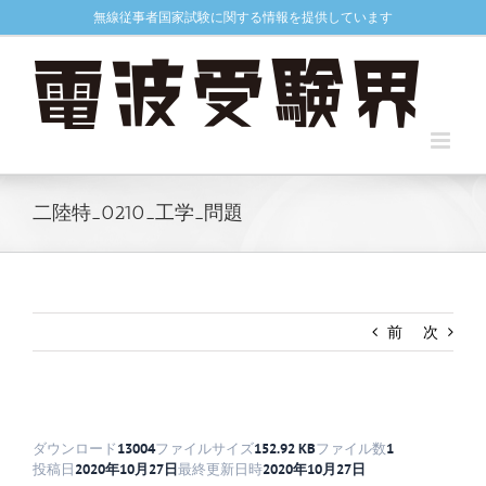
Skip
無線従事者国家試験に関する情報を提供しています
to
content
二陸特_0210_工学_問題
前
次
ダウンロード
13004
ファイルサイズ
152.92 KB
ファイル数
1
投稿日
2020年10月27日
最終更新日時
2020年10月27日