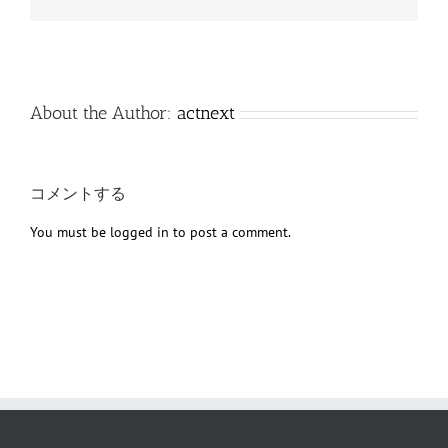
子
メ
ー
ル
About the Author:
actnext
コメントする
You must be
logged in
to post a comment.