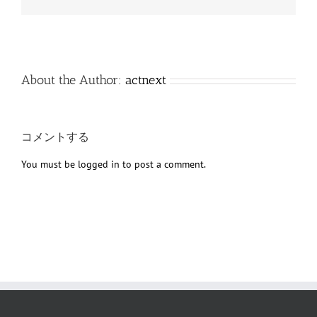
子
メ
ー
ル
About the Author:
actnext
コメントする
You must be
logged in
to post a comment.