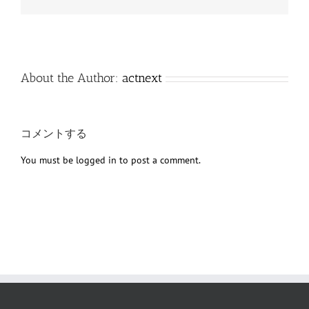
子
メ
ー
ル
About the Author:
actnext
コメントする
You must be
logged in
to post a comment.