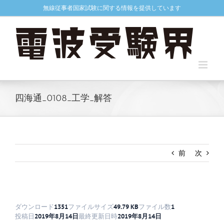
Skip
無線従事者国家試験に関する情報を提供しています
to
content
四海通_0108_工学_解答
前
次
ダウンロード
1351
ファイルサイズ
49.79 KB
ファイル数
1
投稿日
2019年8月14日
最終更新日時
2019年8月14日