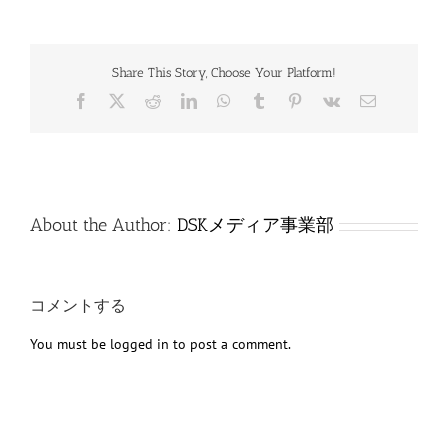
Share This Story, Choose Your Platform!
Facebook
X
Reddit
LinkedIn
WhatsApp
Tumblr
Pinterest
Vk
電
子
メ
ー
ル
About the Author:
DSKメディア事業部
コメントする
You must be
logged in
to post a comment.