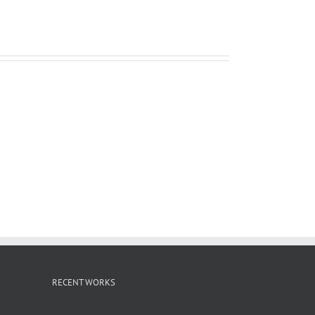
ー
ル
RECENT WORKS