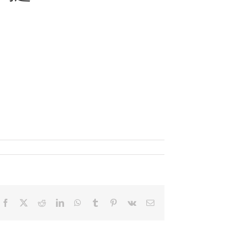
Facebook
X
Reddit
LinkedIn
WhatsApp
Tumblr
Pinterest
Vk
電
子
メ