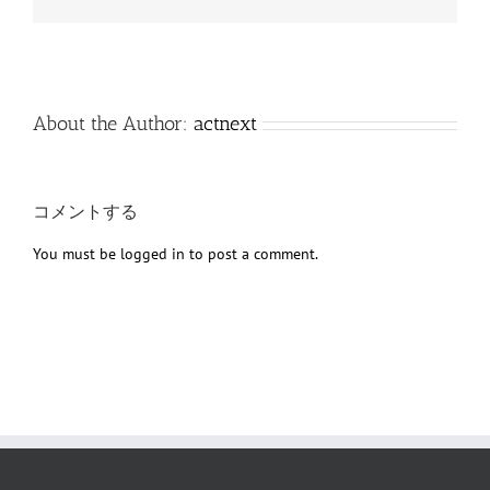
子
メ
ー
ル
About the Author:
actnext
コメントする
You must be
logged in
to post a comment.