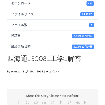
ダウンロード
457
ファイルサイズ
95.88 KB
ファイル数
1
投稿日
2018年11月19日
最終更新日時
2018年11月19日
四海通_3008_工学_解答
By
actnext
|
11月 19th, 2018
|
0 コメント
Share This Story, Choose Your Platform!
Facebook
X
Reddit
LinkedIn
WhatsApp
Tumblr
Pinterest
Vk
電