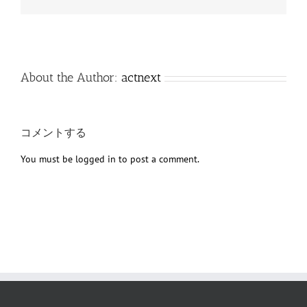
子
メ
ー
ル
About the Author:
actnext
コメントする
You must be
logged in
to post a comment.