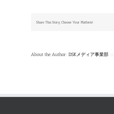
電
信
_0110_
法
規
Share This Story, Choose Your Platform!
_
解
答
は
About the Author:
DSKメディア事業部