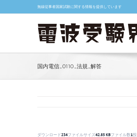
Skip
無線従事者国家試験に関する情報を提供しています
to
content
国内電信_0110_法規_解答
ダウンロード
234
ファイルサイズ
42.85 KB
ファイル数
1
投