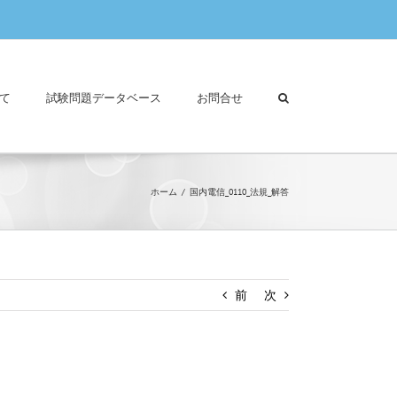
て
試験問題データベース
お問合せ
ホーム
国内電信_0110_法規_解答
前
次