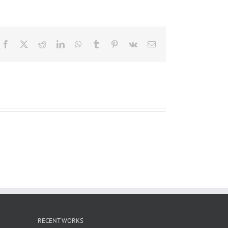
Facebook
X
Reddit
LinkedIn
WhatsApp
Tumblr
Pinterest
Vk
電
子
メ
ー
ル
RECENT WORKS