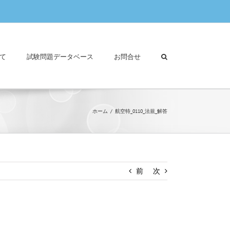
て
試験問題データベース
お問合せ
ホーム
航空特_0110_法規_解答
前
次