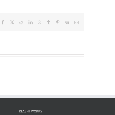
Facebook
X
Reddit
LinkedIn
WhatsApp
Tumblr
Pinterest
Vk
電
子
メ
ー
ル
RECENT WORKS