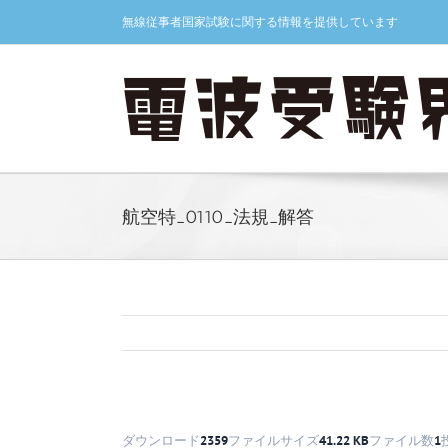
Skip
無線従事者国家試験に関する情報を提供しています
to
content
航空特_0110_法規_解答
ダウンロード
2359
ファイルサイズ
41.22 KB
ファイル数
1