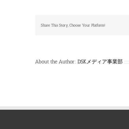
特
_0110_
法
規
_
Share This Story, Choose Your Platform!
解
答
は
About the Author:
DSKメディア事業部