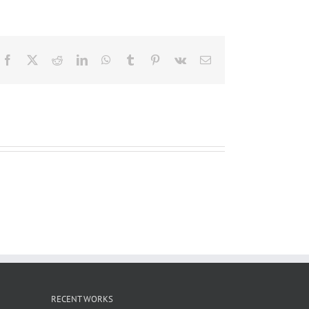
Facebook
X
Reddit
LinkedIn
WhatsApp
Tumblr
Pinterest
Vk
電
子
メ
ー
ル
RECENT WORKS