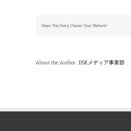
特
_0302_
工
学
_
Share This Story, Choose Your Platform!
解
答
は
About the Author:
DSKメディア事業部