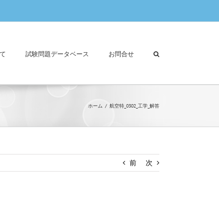
て
試験問題データベース
お問合せ
ホーム
航空特_0302_工学_解答
前
次