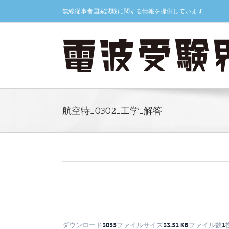
Skip
無線従事者国家試験に関する情報を提供しています
to
content
航空特_0302_工学_解答
ダウンロード
3055
ファイルサイズ
33.51 KB
ファイル数
1