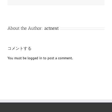
子
メ
ー
ル
About the Author:
actnext
コメントする
You must be
logged in
to post a comment.