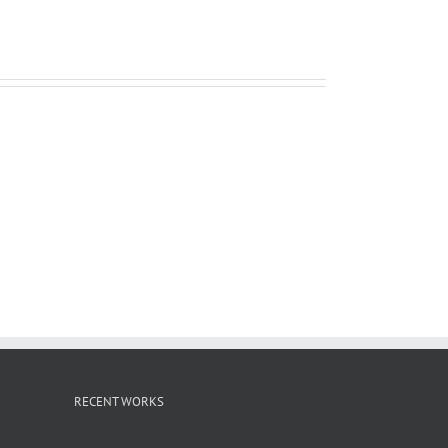
ー
ル
RECENT WORKS