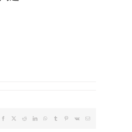
Facebook
X
Reddit
LinkedIn
WhatsApp
Tumblr
Pinterest
Vk
電
子
メ