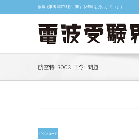
Skip
無線従事者国家試験に関する情報を提供しています
to
content
航空特_3002_工学_問題
ダウンロード