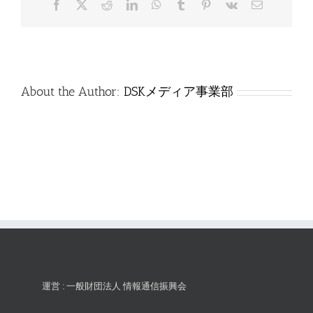
Facebook
X
Reddit
LinkedIn
WhatsApp
Tumblr
Pinterest
Vk
電
は
子
メ
ー
ル
About the Author:
DSKメディア事業部
運営 : 一般財団法人 情報通信振興会