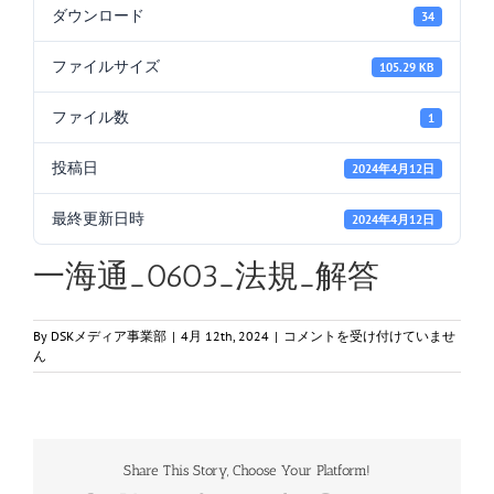
ダウンロード
34
ファイルサイズ
105.29 KB
ファイル数
1
投稿日
2024年4月12日
最終更新日時
2024年4月12日
一海通_0603_法規_解答
一
By
DSKメディア事業部
|
4月 12th, 2024
|
コメントを受け付けていませ
海
ん
通
_0603_
法
規
_
Share This Story, Choose Your Platform!
解
答