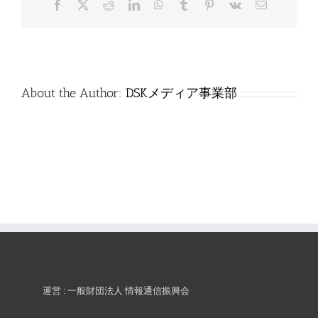
Facebook
X
Reddit
LinkedIn
WhatsApp
Tumblr
Pinterest
Vk
電
は
子
メ
ー
ル
About the Author:
DSKメディア事業部
運営 : 一般財団法人 情報通信振興会