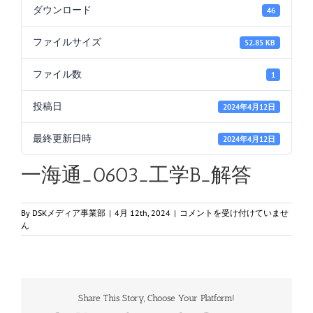
ダウンロード
46
ファイルサイズ
52.85 KB
ファイル数
1
投稿日
2024年4月12日
最終更新日時
2024年4月12日
一海通_0603_工学B_解答
一
By
DSKメディア事業部
|
4月 12th, 2024
|
コメントを受け付けていませ
海
ん
通
_0603_
工
学
B_
Share This Story, Choose Your Platform!
解
答