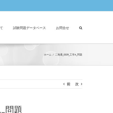
て
試験問題データベース
お問合せ
ホーム
二海通_0509_工学A_問題
前
次
A_問題