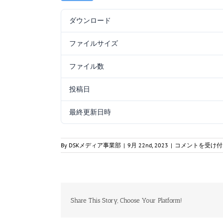
ダウンロード
ファイルサイズ
ファイル数
投稿日
最終更新日時
二
By
DSKメディア事業部
|
9月 22nd, 2023
|
コメントを受け付
海
通
_0509_
工
学
A_
Share This Story, Choose Your Platform!
問
題