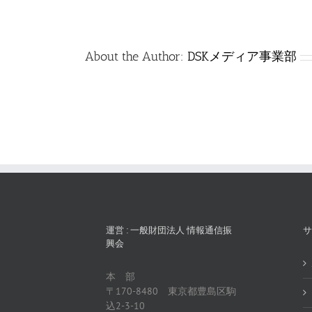
は
About the Author:
DSKメディア事業部
運営 : 一般財団法人 情報通信振
サ
興会
本 部
〒170-8480 東京都豊島区駒
込2-3-10