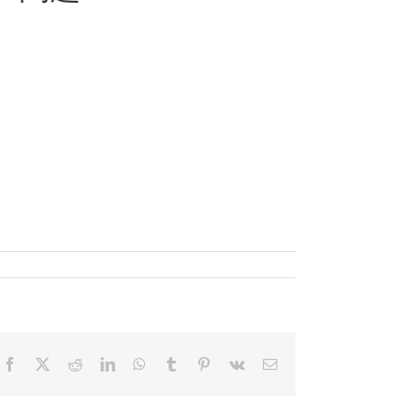
Facebook
X
Reddit
LinkedIn
WhatsApp
Tumblr
Pinterest
Vk
電
子
メ