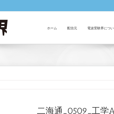
ホーム
配信元
電波受験界につい
二海通_0509_工学