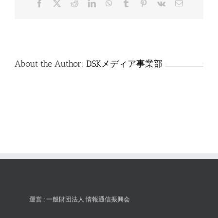
Facebook
X
Reddit
LinkedIn
WhatsApp
Tumblr
Pinterest
Vk
電
は
子
メ
ー
ル
About the Author:
DSKメディア事業部
運営 : 一般財団法人 情報通信振興会