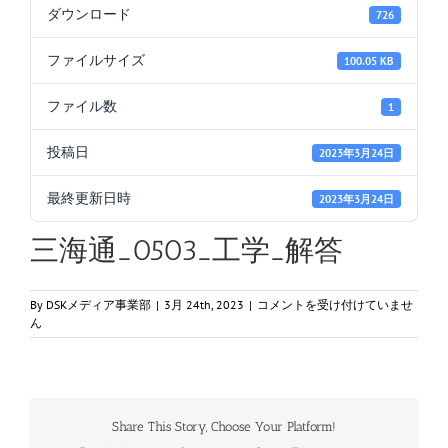
ダウンロード
726
ファイルサイズ
100.05 KB
ファイル数
1
投稿日
2023年3月24日
最終更新日時
2023年3月24日
三海通_0503_工学_解答
三
By
DSKメディア事業部
|
3月 24th, 2023
|
コメントを受け付けていませ
海
ん
通
_0503_
工
学
_
Share This Story, Choose Your Platform!
解
答