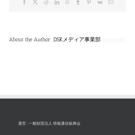
Facebook
X
Reddit
LinkedIn
WhatsApp
Tumblr
Pinterest
Vk
電
は
子
メ
ー
ル
About the Author:
DSKメディア事業部
運営 : 一般財団法人 情報通信振興会