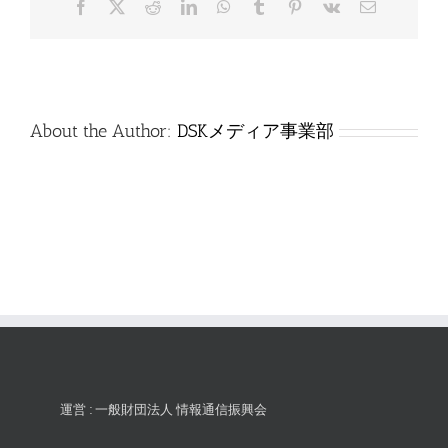
Facebook
X
Reddit
LinkedIn
WhatsApp
Tumblr
Pinterest
Vk
電
は
子
メ
ー
ル
About the Author:
DSKメディア事業部
運営 : 一般財団法人 情報通信振興会