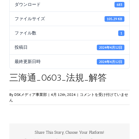
ダウンロード
683
ファイルサイズ
105.29 KB
ファイル数
1
投稿日
2024年4月12日
最終更新日時
2024年4月12日
三海通_0603_法規_解答
三
By
DSKメディア事業部
|
4月 12th, 2024
|
コメントを受け付けていませ
海
ん
通
_0603_
法
規
_
Share This Story, Choose Your Platform!
解
答