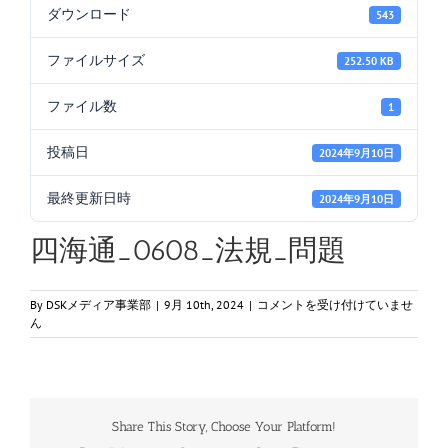
ダウンロード
543
ファイルサイズ
252.50 KB
ファイル数
1
投稿日
2024年9月10日
最終更新日時
2024年9月10日
四海通_0608_法規_問題
四
By
DSKメディア事業部
|
9月 10th, 2024
|
コメントを受け付けていませ
海
ん
通
_0608_
法
規
_
Share This Story, Choose Your Platform!
問
題