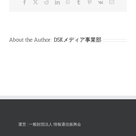
Facebook
X
Reddit
LinkedIn
WhatsApp
Tumblr
Pinterest
Vk
電
は
子
メ
ー
ル
About the Author:
DSKメディア事業部
運営 : 一般財団法人 情報通信振興会