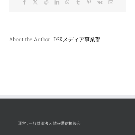
Facebook
X
Reddit
LinkedIn
WhatsApp
Tumblr
Pinterest
Vk
電
答
子
は
メ
ー
ル
About the Author:
DSKメディア事業部
運営 : 一般財団法人 情報通信振興会