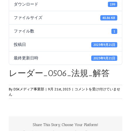
ダウンロード
199
ファイルサイズ
40.86 KB
ファイル数
1
投稿日
2023年9月21日
最終更新日時
2023年9月21日
レーダー_0506_法規_解答
レ
By
DSKメディア事業部
|
9月 21st, 2023
|
コメントを受け付けていませ
ー
ん
ダ
ー
_0506_
法
規
Share This Story, Choose Your Platform!
_
解