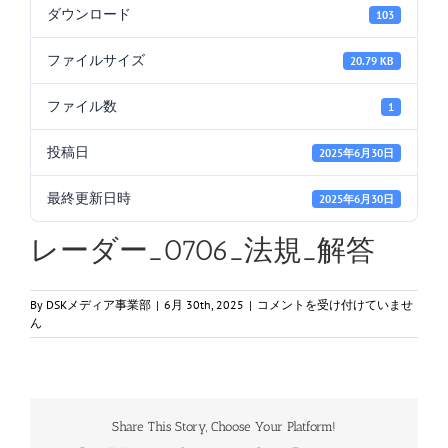
ダウンロード
103
ファイルサイズ
20.79 KB
ファイル数
1
投稿日
2025年6月30日
最終更新日時
2025年6月30日
レーダー_0706_法規_解答
レ
By
DSKメディア事業部
|
6月 30th, 2025
|
コメントを受け付けていませ
ー
ん
ダ
ー
_0706_
法
規
Share This Story, Choose Your Platform!
_
解