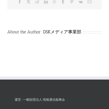
Facebook
X
Reddit
LinkedIn
WhatsApp
Tumblr
Pinterest
Vk
電
答
子
は
メ
ー
ル
About the Author:
DSKメディア事業部
運営 : 一般財団法人 情報通信振興会