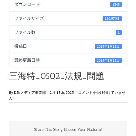
ダウンロード
1343
ファイルサイズ
120.97 KB
ファイル数
1
投稿日
2023年2月13日
最終更新日時
2023年2月13日
三海特_0502_法規_問題
三
By
DSKメディア事業部
|
2月 13th, 2023
|
コメントを受け付けていませ
海
ん
特
_0502_
法
規
_
Share This Story, Choose Your Platform!
問
題