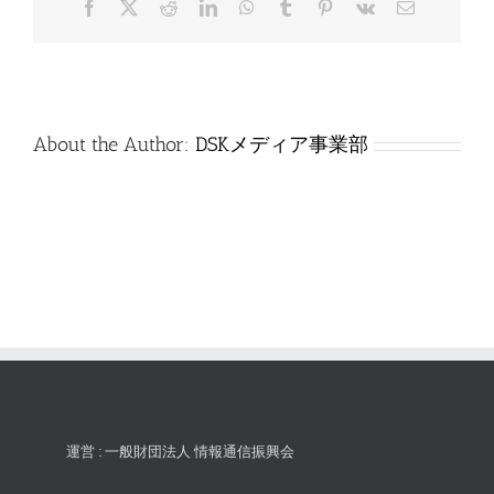
Facebook
X
Reddit
LinkedIn
WhatsApp
Tumblr
Pinterest
Vk
電
は
子
メ
ー
ル
About the Author:
DSKメディア事業部
運営 : 一般財団法人 情報通信振興会