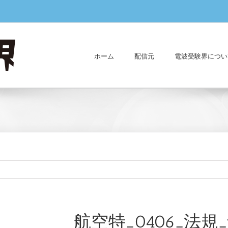
ホーム
配信元
電波受験界につい
航空特_0406_法規