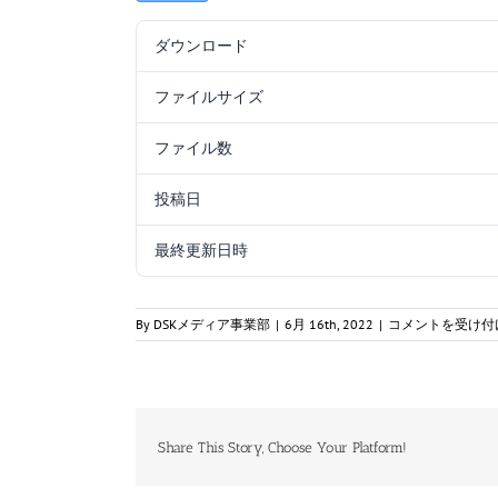
ダウンロード
ファイルサイズ
ファイル数
投稿日
最終更新日時
航
By
DSKメディア事業部
|
6月 16th, 2022
|
コメントを受け付
空
特
_0406_
法
規
_
Share This Story, Choose Your Platform!
解
答