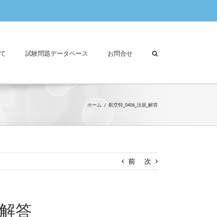
て
試験問題データベース
お問合せ
ホーム
航空特_0406_法規_解答
前
次
_解答