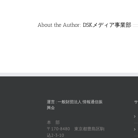
は
About the Author:
DSKメディア事業部
運営 : 一般財団法人 情報通信振
サ
興会
本 部
〒170-8480 東京都豊島区駒
込2-3-10