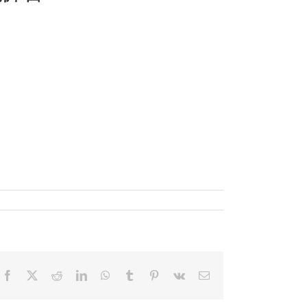
Facebook
X
Reddit
LinkedIn
WhatsApp
Tumblr
Pinterest
Vk
電
子
メ