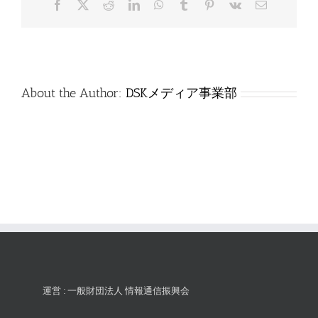
Facebook
X
Reddit
LinkedIn
WhatsApp
Tumblr
Pinterest
Vk
電
は
子
メ
ー
ル
About the Author:
DSKメディア事業部
運営 : 一般財団法人 情報通信振興会