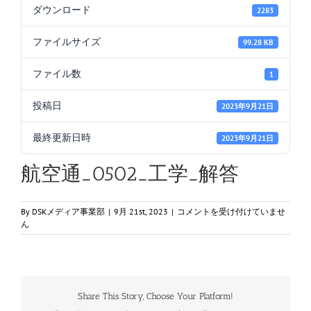
ダウンロード
2283
ファイルサイズ
99.28 KB
ファイル数
1
投稿日
2023年9月21日
最終更新日時
2023年9月21日
航空通_0502_工学_解答
航
By
DSKメディア事業部
|
9月 21st, 2023
|
コメントを受け付けていませ
空
ん
通
_0502_
工
学
_
Share This Story, Choose Your Platform!
解
答