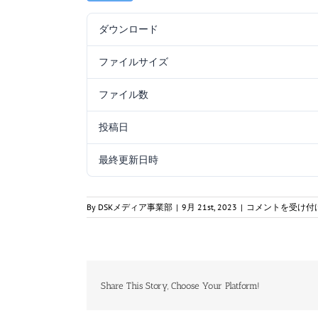
ダウンロード
ファイルサイズ
ファイル数
投稿日
最終更新日時
航
By
DSKメディア事業部
|
9月 21st, 2023
|
コメントを受け付
空
通
_0508_
工
学
_
Share This Story, Choose Your Platform!
解
答