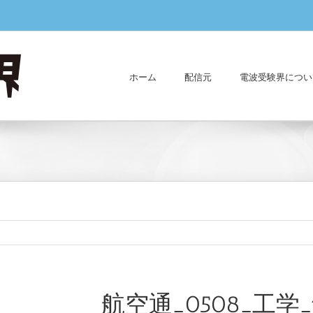
ホーム
配信元
電波受験界につい
航空通_0508_工学