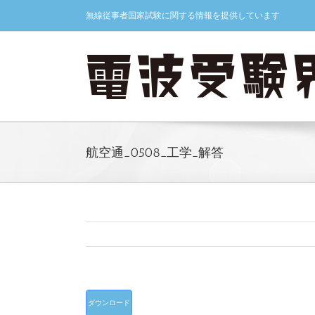
Skip
無線従事者国家試験に関する情報を提供しています
to
content
航空通_0508_工学_解答
ダウンロード