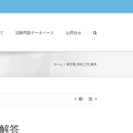
て
試験問題データベース
お問合せ
ホーム
航空通_0508_工学_解答
前
次
_解答