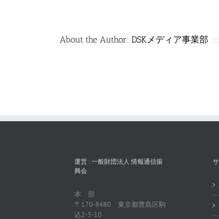
は
About the Author:
DSKメディア事業部
運営 : 一般財団法人 情報通信振
サ
興会
本 部
〒170-8480 東京都豊島区駒
込2-3-10