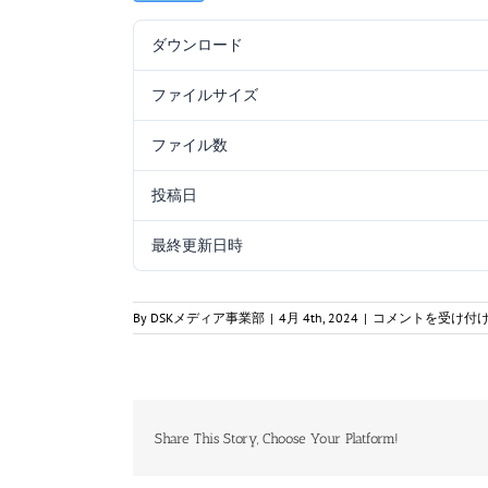
ダウンロード
ファイルサイズ
ファイル数
投稿日
最終更新日時
航
By
DSKメディア事業部
|
4月 4th, 2024
|
コメントを受け付
空
通
_0602_
法
規
_
Share This Story, Choose Your Platform!
解
答