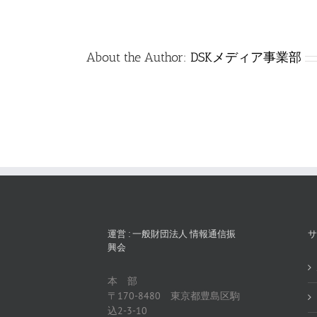
は
About the Author:
DSKメディア事業部
運営 : 一般財団法人 情報通信振
サ
興会
本 部
〒170-8480 東京都豊島区駒
込2-3-10