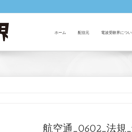
ホーム
配信元
電波受験界につい
航空通_0602_法規