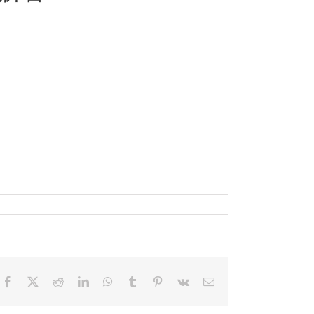
Facebook
X
Reddit
LinkedIn
WhatsApp
Tumblr
Pinterest
Vk
電
子
メ