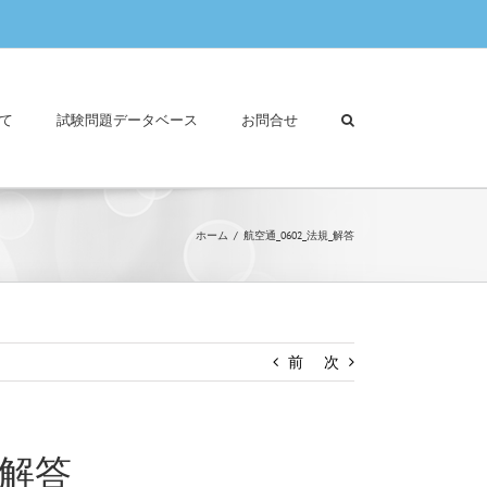
て
試験問題データベース
お問合せ
ホーム
航空通_0602_法規_解答
前
次
_解答