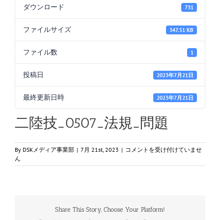
ダウンロード
731
ファイルサイズ
347.51 KB
ファイル数
1
投稿日
2023年7月21日
最終更新日時
2023年7月21日
二陸技_0507_法規_問題
二
By
DSKメディア事業部
|
7月 21st, 2023
|
コメントを受け付けていませ
陸
ん
技
_0507_
法
規
_
Share This Story, Choose Your Platform!
問
題