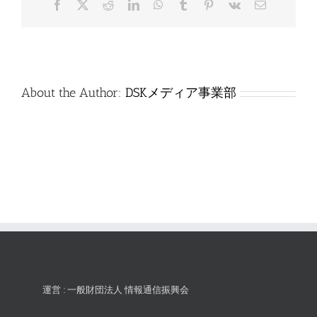
Facebook
X
Reddit
LinkedIn
WhatsApp
Tumblr
Pinterest
Vk
電
は
子
メ
ー
ル
About the Author:
DSKメディア事業部
運営 : 一般財団法人 情報通信振興会