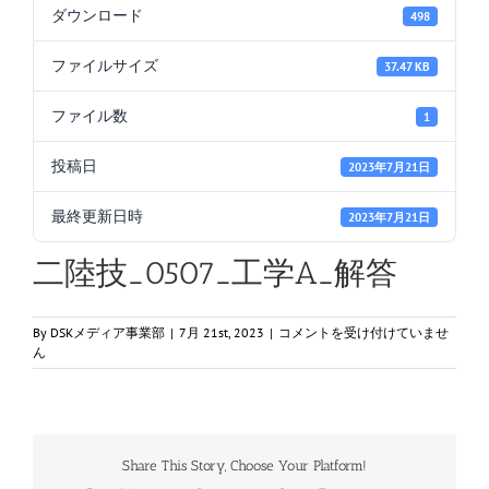
ダウンロード
498
ファイルサイズ
37.47 KB
ファイル数
1
投稿日
2023年7月21日
最終更新日時
2023年7月21日
二陸技_0507_工学A_解答
二
By
DSKメディア事業部
|
7月 21st, 2023
|
コメントを受け付けていませ
陸
ん
技
_0507_
工
学
A_
Share This Story, Choose Your Platform!
解
答