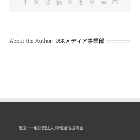
Facebook
X
Reddit
LinkedIn
WhatsApp
Tumblr
Pinterest
Vk
電
は
子
メ
ー
ル
About the Author:
DSKメディア事業部
運営 : 一般財団法人 情報通信振興会