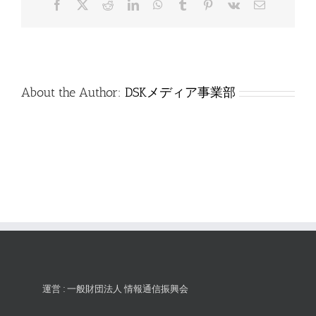
Facebook
X
Reddit
LinkedIn
WhatsApp
Tumblr
Pinterest
Vk
電
は
子
メ
ー
ル
About the Author:
DSKメディア事業部
運営 : 一般財団法人 情報通信振興会