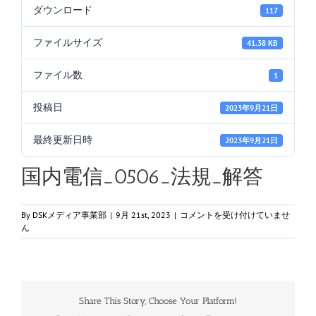
ダウンロード
117
ファイルサイズ
41.38 KB
ファイル数
1
投稿日
2023年9月21日
最終更新日時
2023年9月21日
国内電信_0506_法規_解答
国
By
DSKメディア事業部
|
9月 21st, 2023
|
コメントを受け付けていませ
内
ん
電
信
_0506_
法
規
Share This Story, Choose Your Platform!
_
解