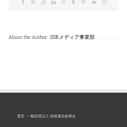
Facebook
X
Reddit
LinkedIn
WhatsApp
Tumblr
Pinterest
Vk
電
答
子
は
メ
ー
ル
About the Author:
DSKメディア事業部
運営 : 一般財団法人 情報通信振興会