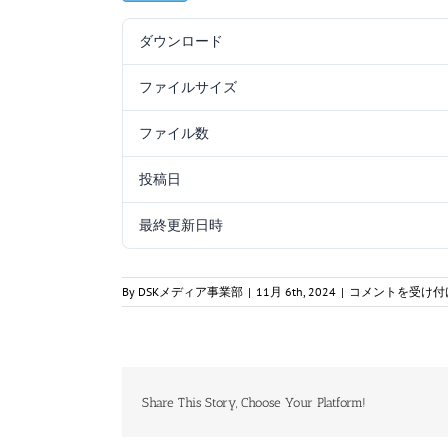
ダウンロード
ファイルサイズ
ファイル数
投稿日
最終更新日時
一
By
DSKメディア事業部
|
11月 6th, 2024
|
コメントを受け付
陸
特
_0610_
工
学
B_
Share This Story, Choose Your Platform!
解
答