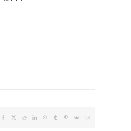
Facebook
X
Reddit
LinkedIn
WhatsApp
Tumblr
Pinterest
Vk
電
子
メ