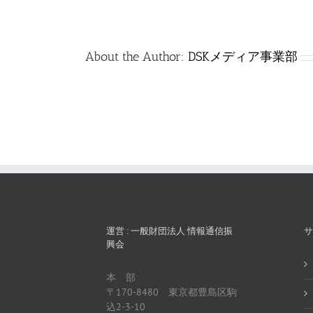
は
About the Author:
DSKメディア事業部
運営 : 一般財団法人 情報通信振
サ
興会
本 部
〒170-8480 東京都豊島区駒
込2-3-10