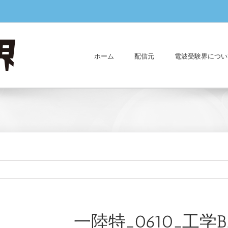
ホーム
配信元
電波受験界につい
一陸特_0610_工学