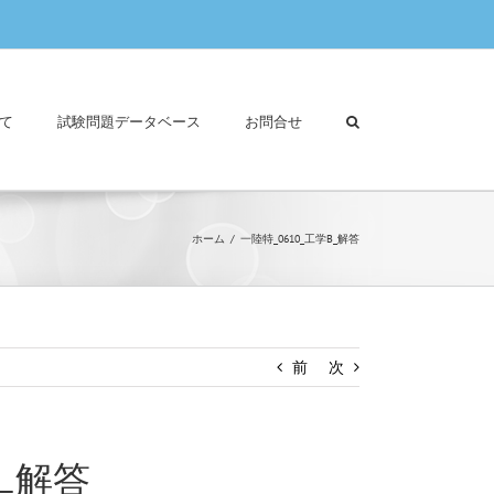
て
試験問題データベース
お問合せ
ホーム
一陸特_0610_工学B_解答
前
次
B_解答