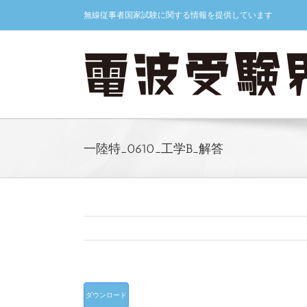
Skip
無線従事者国家試験に関する情報を提供しています
to
content
一陸特_0610_工学B_解答
ダウンロード