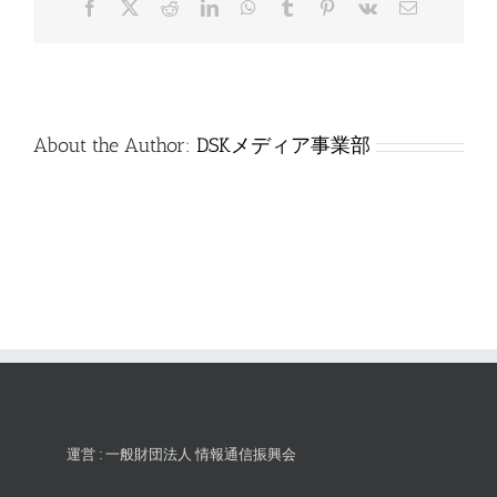
Facebook
X
Reddit
LinkedIn
WhatsApp
Tumblr
Pinterest
Vk
電
は
子
メ
ー
ル
About the Author:
DSKメディア事業部
運営 : 一般財団法人 情報通信振興会