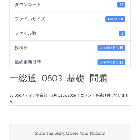
ダウンロード
22
ファイルサイズ
428.51 KB
ファイル数
1
投稿日
2026年5月12日
最終更新日時
2026年5月12日
一総通_0803_基礎_問題
一
By
DSKメディア事業部
|
5月 12th, 2026
|
コメントを受け付けていませ
総
ん
通
_0803_
基
礎
_
Share This Story, Choose Your Platform!
問
題