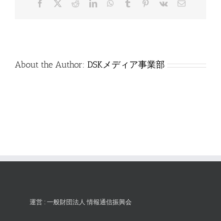
Facebook
X
Reddit
LinkedIn
WhatsApp
Tumblr
Pinterest
Vk
電
は
子
メ
ー
ル
About the Author:
DSKメディア事業部
運営 : 一般財団法人 情報通信振興会