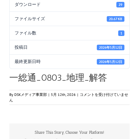
ダウンロード
29
ファイルサイズ
20.67 KB
ファイル数
1
投稿日
2026年5月12日
最終更新日時
2026年5月12日
一総通_0803_地理_解答
一
By
DSKメディア事業部
|
5月 12th, 2026
|
コメントを受け付けていませ
総
ん
通
_0803_
地
理
_
Share This Story, Choose Your Platform!
解
答