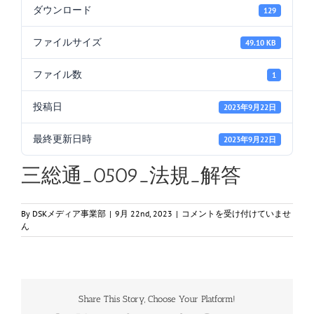
ダウンロード
129
ファイルサイズ
49.10 KB
ファイル数
1
投稿日
2023年9月22日
最終更新日時
2023年9月22日
三総通_0509_法規_解答
三
By
DSKメディア事業部
|
9月 22nd, 2023
|
コメントを受け付けていませ
総
ん
通
_0509_
法
規
_
Share This Story, Choose Your Platform!
解
答