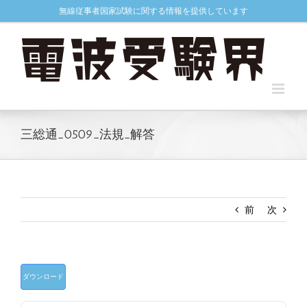
Skip
無線従事者国家試験に関する情報を提供しています
to
content
三総通_0509_法規_解答
前
次
ダウンロード