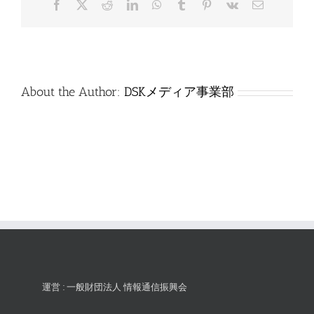
Facebook
X
Reddit
LinkedIn
WhatsApp
Tumblr
Pinterest
Vk
電
は
子
メ
ー
ル
About the Author:
DSKメディア事業部
運営 : 一般財団法人 情報通信振興会