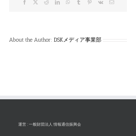
Facebook
X
Reddit
LinkedIn
WhatsApp
Tumblr
Pinterest
Vk
電
は
子
メ
ー
ル
About the Author:
DSKメディア事業部
運営 : 一般財団法人 情報通信振興会