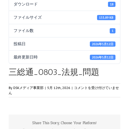
ダウンロード
18
ファイルサイズ
153.89 KB
ファイル数
1
投稿日
2026年5月12日
最終更新日時
2026年5月12日
三総通_0803_法規_問題
三
By
DSKメディア事業部
|
5月 12th, 2026
|
コメントを受け付けていませ
総
ん
通
_0803_
法
規
_
Share This Story, Choose Your Platform!
問
題