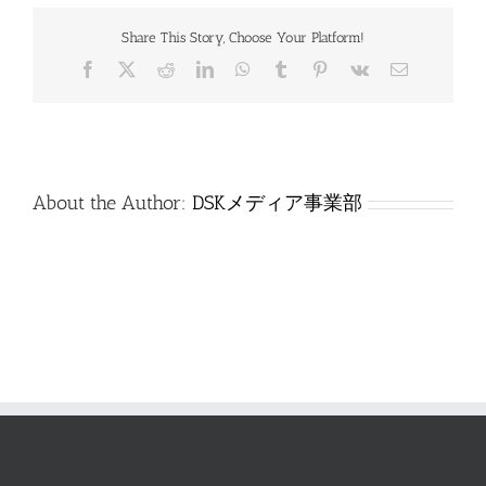
通
（2
Share This Story, Choose Your Platform!
月
期）
Facebook
X
Reddit
LinkedIn
WhatsApp
Tumblr
Pinterest
Vk
電
は
子
メ
ー
ル
About the Author:
DSKメディア事業部