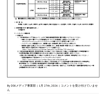
試
By
DSKメディア事業部
|
1月 27th, 2026
|
コメントを受け付けていませ
験
ん
日：
航
空