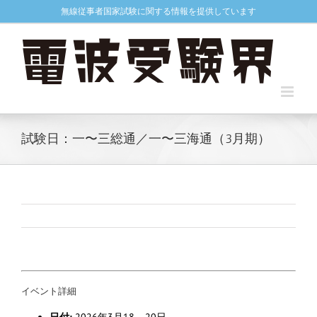
Skip
無線従事者国家試験に関する情報を提供しています
to
content
試験日：一〜三総通／一〜三海通（3月期）
イベント詳細
日付:
2026年3月18
–
20日