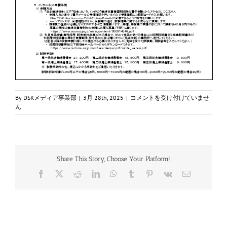
試
By
DSKメディア事業部
|
3月 28th, 2025
|
コメントを受け付けていませ
験
ん
日：
一〜
三
総
通
Share This Story, Choose Your Platform!
／
一〜
Facebook
X
Reddit
LinkedIn
WhatsApp
Tumblr
Pinterest
Vk
電
三
子
海
メ
通
ー
ル
（3
月
期）