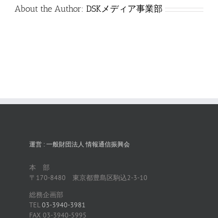
は
About the Author:
DSKメディア事業部
運営 : 一般財団法人 情報通信振興会
本 部
〒170-8480 東京都豊島区駒込2-3-10
総務企画部
TEL
03-3940-3981
FAX 03-3940-5995