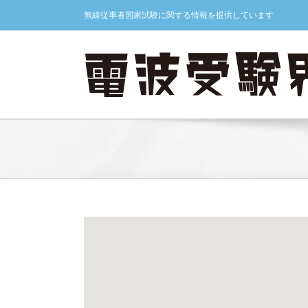
Skip
無線従事者国家試験に関する情報を提供しています
to
content