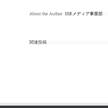
無
線
技
About the Author:
DSKメディア事業部
士
（R7
年
6
【更
月
新】
期）
関連投稿
過
は
去
の
試
験
問
題
陸
上
無
線
技
術
士
（R8