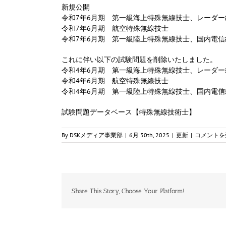
新規公開
令和7年6月期 第一級海上特殊無線技士、レーダ
令和7年6月期 航空特殊無線技士
令和7年6月期 第一級陸上特殊無線技士、国内電
これに伴い以下の試験問題を削除いたしました。
令和4年6月期 第一級海上特殊無線技士、レーダ
令和4年6月期 航空特殊無線技士
令和4年6月期 第一級陸上特殊無線技士、国内電
試験問題データベース【特殊無線技術士】
【更
By
DSKメディア事業部
|
6月 30th, 2025
|
更新
|
コメントを
新】
過
去
の
試
験
Share This Story, Choose Your Platform!
問
題
特
殊