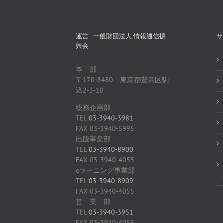
年
7
月
期）
運営 : 一般財団法人 情報通信振
サ
興会
本 部
〒170-8480 東京都豊島区駒
込2-3-10
総務企画部
TEL
03-3940-3981
FAX 03-3940-5995
出版事業部
TEL
03-3940-8900
FAX 03-3940-4055
eラーニング事業部
TEL
03-3940-8909
FAX 03-3940-4055
営 業 部
TEL
03-3940-3951
FAX 03-3940-4055