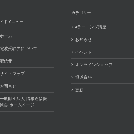
年
通
6
信
月
士
カテゴリー
期）
イドメニュー
eラーニング講座
ホーム
お知らせ
電波受験界について
イベント
配信元
オンラインショップ
サイトマップ
報道資料
お問合せ
更新
一般財団法人 情報通信振
興会 ホームページ