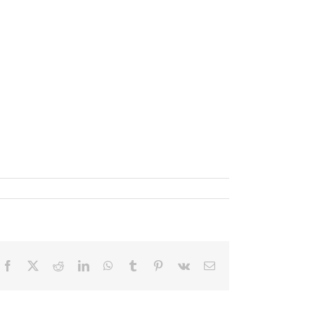
Facebook
X
Reddit
LinkedIn
WhatsApp
Tumblr
Pinterest
Vk
電
子
メ
ー
ル