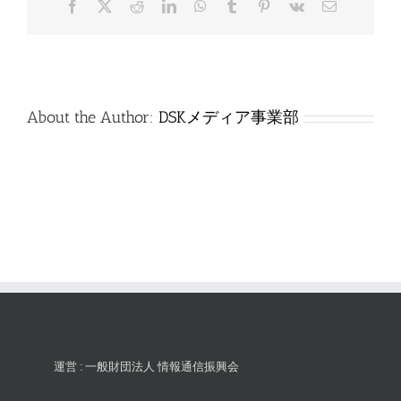
Facebook
X
Reddit
LinkedIn
WhatsApp
Tumblr
Pinterest
Vk
電
は
子
メ
ー
ル
About the Author:
DSKメディア事業部
運営 : 一般財団法人 情報通信振興会