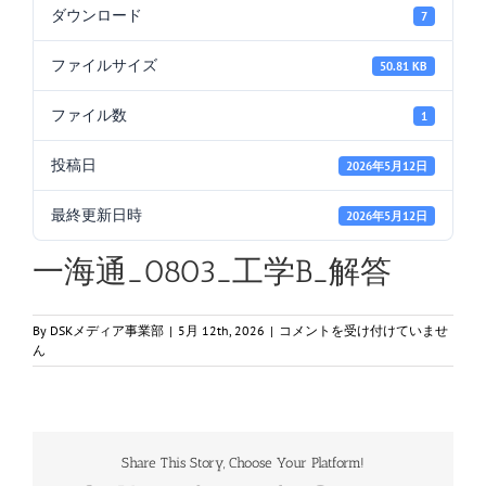
ダウンロード
7
ファイルサイズ
50.81 KB
ファイル数
1
投稿日
2026年5月12日
最終更新日時
2026年5月12日
一海通_0803_工学B_解答
一
By
DSKメディア事業部
|
5月 12th, 2026
|
コメントを受け付けていませ
海
ん
通
_0803_
工
学
B_
Share This Story, Choose Your Platform!
解
答