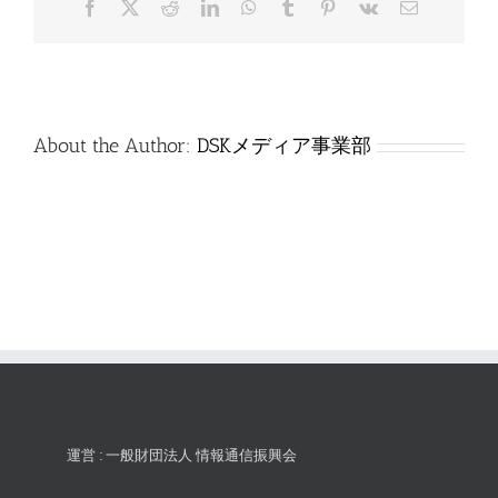
Facebook
X
Reddit
LinkedIn
WhatsApp
Tumblr
Pinterest
Vk
電
は
子
メ
ー
ル
About the Author:
DSKメディア事業部
運営 : 一般財団法人 情報通信振興会