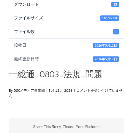
ダウンロード
33
ファイルサイズ
185.95 KB
ファイル数
1
投稿日
2026年5月12日
最終更新日時
2026年5月12日
一総通_0803_法規_問題
一
By
DSKメディア事業部
|
5月 12th, 2026
|
コメントを受け付けていませ
総
ん
通
_0803_
法
規
_
Share This Story, Choose Your Platform!
問
題